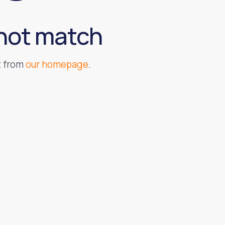
 not match
t from
our homepage
.