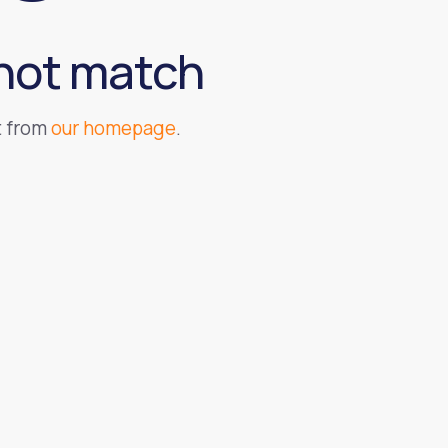
 not match
t from
our homepage
.