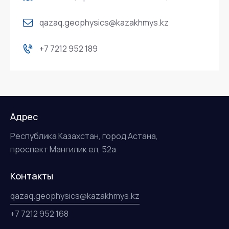
qazaq.geophysics@kazakhmys.kz
+7 7212 952 189
Адрес
Республика Казахстан, город Астана,
проспект Мангилик ел, 52а
Контакты
qazaq.geophysics@kazakhmys.kz
+7 7212 952 168