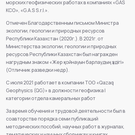
морских геофизических работах в компаниях «GAS
КСО», «G.A.S S.r.l.».
Отмечен Благодарственным письмом Министра
экологии, геологии и природных ресурсов
Республики Казахстан (2020г.). В 2021г. от
Министерства экологии, геологии и природных
ресурсов Республики Казахстан был награжден
нагрудным знаком «Жер қойнауын барлаудың үздігі»
(Отличник разведки недр).
С июля 2021 работает в компании ТОО «Qazaq
Geophysics (QG)» в должности геофизика I
категории отдела камеральных работ
За время обучения и трудовой деятельности был в
соавторстве порядка семи публикаций
методических пособий, научных работ в журналах,
тематических и научных сборниках и книгах,